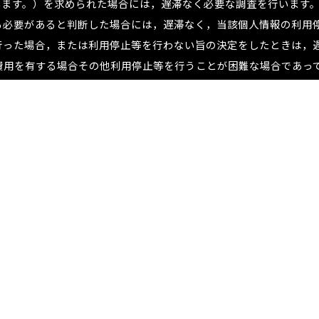
います。）を求められた場合には，遅滞なく必要な調査を行います
る必要があると判断した場合には，遅滞なく，当該個人情報の利用
行った場合，または利用停止等を行わない旨の決定をしたときは，
額の費用を有する場合その他利用停止等を行うことが困難な場合であ
講じるものとします。
ーに別段の定めのある事項を除いて，ユーザーに通知することなく
プライバシーポリシーは，本ウェブサイトに掲載したときから効力
口までお願いいたします。
ル 3 階