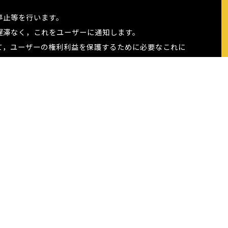
。
停止等を行います。
遅滞なく，これをユーザーに通知します。
って，ユーザーの権利利益を保護するために必要なこれに
，変更することができるものとします。
を生じるものとします。