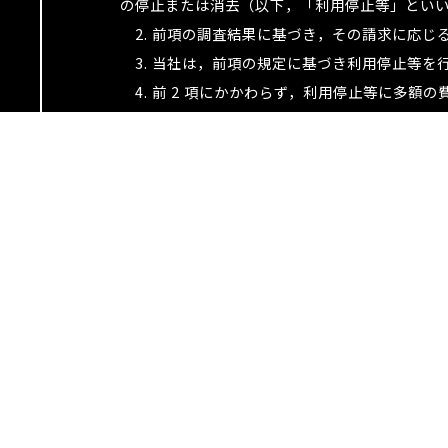
の停止または消去（以下，「利用停止等」とい
2. 前項の調査結果に基づき，その請求に応じ
3. 当社は，前項の規定に基づき利用停止等を
4. 前 2 項にかかわらず，利用停止等に多
代わるべき措置をとれる場合は，この代替策を
8.プライバシーポリシーの変更
1. 本ポリシーの内容は，法令その他本ポリシ
2. 当社が別途定める場合を除いて，変更後の
9.お問い合わせ窓口
本ポリシーに関するお問い合わせは，下記の窓
住所：273-0005 千葉県船橋市本町 5-2-1 大野ビ
社名：株式会社アップストーン
代表取締役：上石 泰義
担当部署：経営推進室